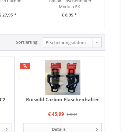
Vico Carbon
Topeak Flaschenhalter
Topeak 
Modula EX
€ 27,95 *
€ 8,95 *
€ 
Sortierung:
BC2
Rotwild Carbon Flaschenhalter
€ 45,99
€ 49,99
Details