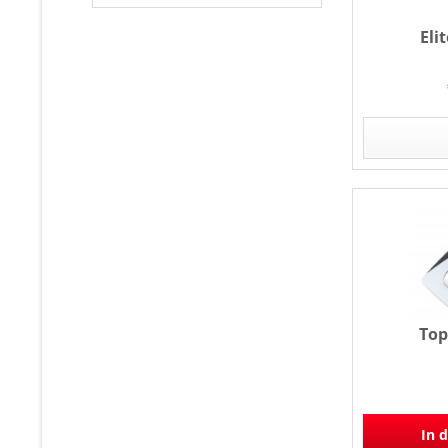
Rotwild
Topeak
Eli
To
In 