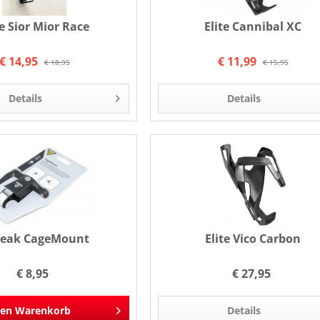
te Sior Mior Race
Elite Cannibal XC
€ 14,95
€ 11,99
€ 18,95
€ 15,95
Details
Details
peak CageMount
Elite Vico Carbon
€ 8,95
€ 27,95
den
Warenkorb
Details