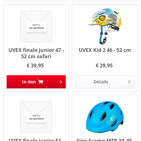
UVEX finale junior 47 -
UVEX Kid 2 46 - 52 cm
52 cm safari
€ 39,95
€ 29,95
In den
Details
UVEX finale junior 51 -
Giro Scamp MTB XS 45-