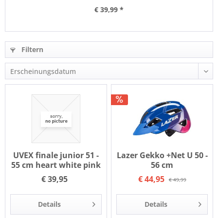
€ 39,99 *
Filtern
UVEX finale junior 51 -
Lazer Gekko +Net U 50 -
55 cm heart white pink
56 cm
€ 39,95
€ 44,95
€ 49,99
Details
Details