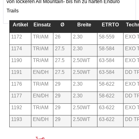
von lockeren All Mountain- bis hin zu harten Enduro
Trails
Artikel
Einsatz
Ø
Breite
ETRTO
Tech
1172
TR/AM
26
2.30
58-559
EXO 
1174
TR/AM
27.5
2.30
58-584
EXO 
1190
TR/AM
27.5
2.50WT
63-584
EXO 
1191
EN/DH
27.5
2.50WT
63-584
DD T
1176
TR/AM
29
2.30
58-622
EXO 
1177
EN/DH
29
2.30
58-622
DD T
1192
TR/AM
29
2.50WT
63-622
EXO 
1193
EN/DH
29
2.50WT
63-622
DD T