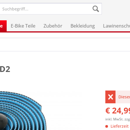
le
E-Bike Teile
Zubehör
Bekleidung
Lawinensch
 D2
Dieser
€ 24,9
inkl. MwSt.
zzg
Lieferzeit