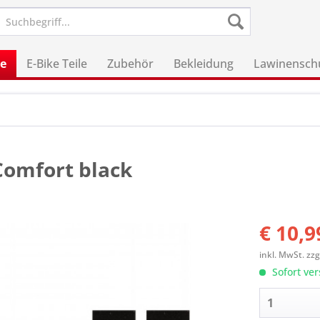
le
E-Bike Teile
Zubehör
Bekleidung
Lawinensch
Comfort black
€ 10,9
inkl. MwSt.
zzg
Sofort ver