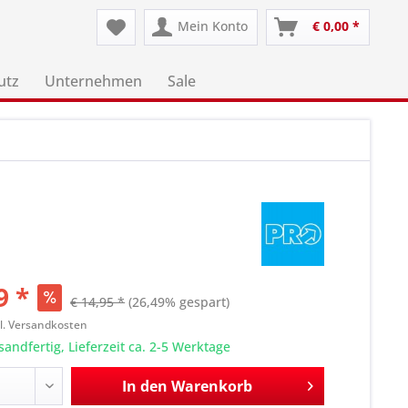
Mein Konto
€ 0,00 *
utz
Unternehmen
Sale
9 *
€ 14,95 *
(26,49% gespart)
l. Versandkosten
sandfertig, Lieferzeit ca. 2-5 Werktage
In den
Warenkorb