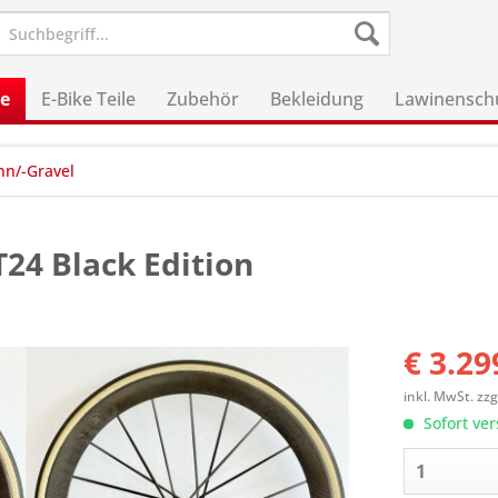
le
E-Bike Teile
Zubehör
Bekleidung
Lawinensch
nn/-Gravel
T24 Black Edition
€ 3.29
inkl. MwSt.
zzg
Sofort ver