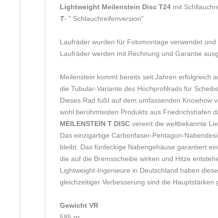
Lightweight Meilenstein Disc T24
 mit Schllauch
T
- " Schlauchreifenversion"
Laufräder wurden für Fotomontage verwendet und 
Laufräder werden mit Rechnung und Garantie ausgeli
Meilenstein kommt bereits seit Jahren erfolgreich a
die Tubular-Variante des Hochprofilrads für Schei
Dieses Rad fußt auf dem umfassenden Knowhow von 
wohl berühmtesten Produkts aus Friedrichshafen da
MEILENSTEIN T DISC
 vereint die weltbekannte Li
Das einzigartige Carbonfaser-Pentagon-Nabendesig
bleibt. Das fünfeckige Nabengehäuse garantiert e
die auf die Bremsscheibe wirken und Hitze entstehe
Lightweight-Ingenieure in Deutschland haben diese 
gleichzeitiger Verbesserung sind die Hauptstärken
Gewicht VR
585 gr