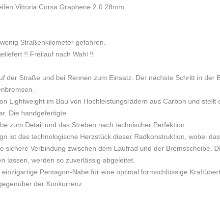
reifen Vittoria Corsa Graphene 2.0 28mm
wenig Straßenkilometer gefahren.
efert !! Freilauf nach Wahl !!
uf der Straße und bei Rennen zum Einsatz. Der nächste Schritt in der Ev
benbremsen.
Lightweight im Bau von Hochleistungsrädern aus Carbon und stellt d
r. Die handgefertigte
ebe zum Detail und das Streben nach technischer Perfektion.
n ist das technologische Herzstück dieser Radkonstruktion, wobei da
ine sichere Verbindung zwischen dem Laufrad und der Bremsscheibe. Di
n lassen, werden so zuverlässig abgeleitet.
einzigartige Pentagon-Nabe für eine optimal formschlüssige Kraftübertr
 gegenüber der Konkurrenz.