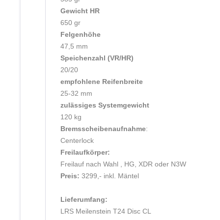
Gewicht HR
650 gr
Felgenhöhe
47,5 mm
Speichenzahl (VR/HR)
20/20
empfohlene Reifenbreite
25-32 mm
zulässiges Systemgewicht
120 kg
Bremsscheibenaufnahme
:
Centerlock
Freilaufkörper:
Freilauf nach Wahl , HG, XDR oder N3W
Preis:
 3299,- inkl. Mäntel 
Lieferumfang:
LRS Meilenstein T24 Disc CL