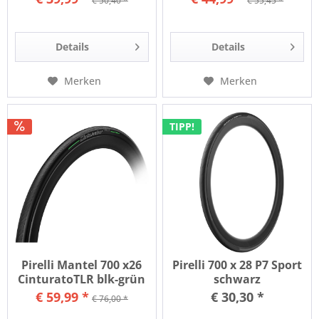
€ 50,40 *
€ 55,45 *
Details
Details
Merken
Merken
TIPP!
Pirelli Mantel 700 x26
Pirelli 700 x 28 P7 Sport
CinturatoTLR blk-grün
schwarz
€ 59,99 *
€ 30,30 *
€ 76,00 *