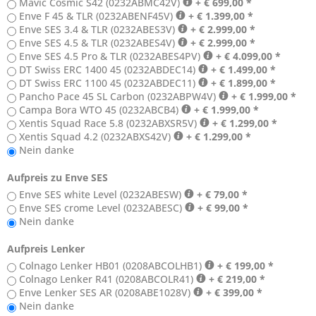
Mavic Cosmic S42 (0232ABMC42V)
+ € 699,00 *
Enve F 45 & TLR (0232ABENF45V)
+ € 1.399,00 *
Enve SES 3.4 & TLR (0232ABES3V)
+ € 2.999,00 *
Enve SES 4.5 & TLR (0232ABES4V)
+ € 2.999,00 *
Enve SES 4.5 Pro & TLR (0232ABES4PV)
+ € 4.099,00 *
DT Swiss ERC 1400 45 (0232ABDEC14)
+ € 1.499,00 *
DT Swiss ERC 1100 45 (0232ABDEC11)
+ € 1.899,00 *
Pancho Pace 45 SL Carbon (0232ABPW4V)
+ € 1.999,00 *
Campa Bora WTO 45 (0232ABCB4)
+ € 1.999,00 *
Xentis Squad Race 5.8 (0232ABXSR5V)
+ € 1.299,00 *
Xentis Squad 4.2 (0232ABXS42V)
+ € 1.299,00 *
Nein danke
Aufpreis zu Enve SES
Enve SES white Level (0232ABESW)
+ € 79,00 *
Enve SES crome Level (0232ABESC)
+ € 99,00 *
Nein danke
Aufpreis Lenker
Colnago Lenker HB01 (0208ABCOLHB1)
+ € 199,00 *
Colnago Lenker R41 (0208ABCOLR41)
+ € 219,00 *
Enve Lenker SES AR (0208ABE1028V)
+ € 399,00 *
Nein danke