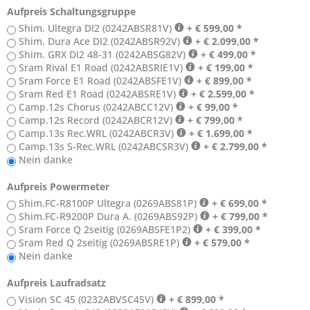
Aufpreis Schaltungsgruppe
Shim. Ultegra DI2 (0242ABSR81V)
+ € 599,00 *
Shim. Dura Ace DI2 (0242ABSR92V)
+ € 2.099,00 *
Shim. GRX DI2 48-31 (0242ABSG82V)
+ € 499,00 *
Sram Rival E1 Road (0242ABSRIE1V)
+ € 199,00 *
Sram Force E1 Road (0242ABSFE1V)
+ € 899,00 *
Sram Red E1 Road (0242ABSRE1V)
+ € 2.599,00 *
Camp.12s Chorus (0242ABCC12V)
+ € 99,00 *
Camp.12s Record (0242ABCR12V)
+ € 799,00 *
Camp.13s Rec.WRL (0242ABCR3V)
+ € 1.699,00 *
Camp.13s S-Rec.WRL (0242ABCSR3V)
+ € 2.799,00 *
Nein danke
Aufpreis Powermeter
Shim.FC-R8100P Ultegra (0269ABS81P)
+ € 699,00 *
Shim.FC-R9200P Dura A. (0269ABS92P)
+ € 799,00 *
Sram Force Q 2seitig (0269ABSFE1P2)
+ € 399,00 *
Sram Red Q 2seitig (0269ABSRE1P)
+ € 579,00 *
Nein danke
Aufpreis Laufradsatz
Vision SC 45 (0232ABVSC45V)
+ € 899,00 *