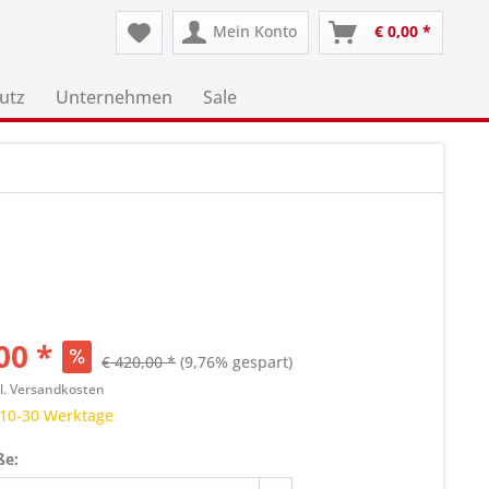
Mein Konto
€ 0,00 *
utz
Unternehmen
Sale
00 *
€ 420,00 *
(9,76% gespart)
l. Versandkosten
 10-30 Werktage
ße: