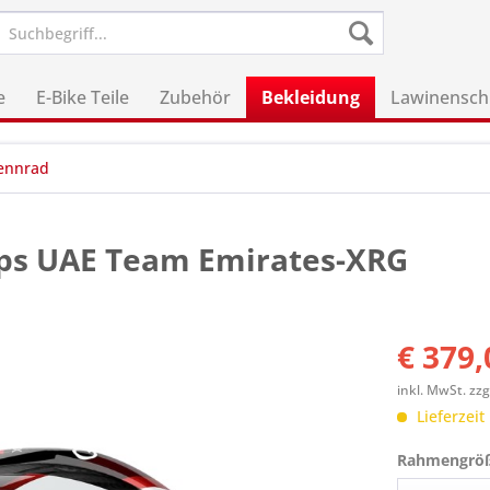
e
E-Bike Teile
Zubehör
Bekleidung
Lawinensch
ennrad
ips UAE Team Emirates-XRG
€ 379,
inkl. MwSt.
zzg
Lieferzeit
Rahmengrö