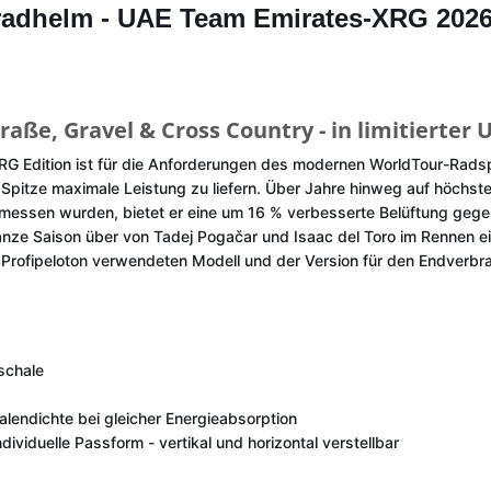
radhelm - UAE Team Emirates-XRG 202
aße, Gravel & Cross Country - in limitierter
Edition ist für die Anforderungen des modernen WorldTour-Radspor
Spitze maximale Leistung zu liefern. Über Jahre hinweg auf höchst
messen wurden, bietet er eine um 16 % verbesserte Belüftung gegen
 ganze Saison über von Tadej Pogačar und Isaac del Toro im Rennen e
rofipeloton verwendeten Modell und der Version für den Endverbra
schale
lendichte bei gleicher Energieabsorption
ividuelle Passform - vertikal und horizontal verstellbar