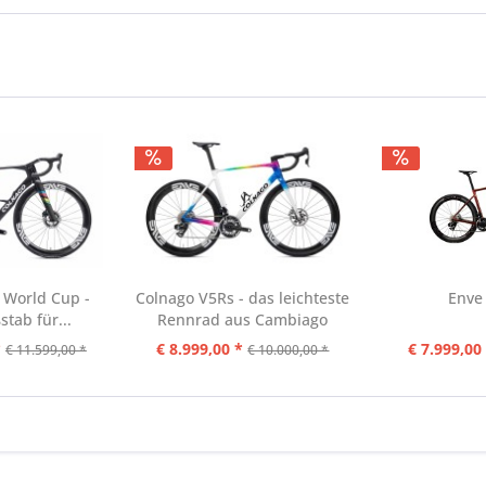
 World Cup -
Colnago V5Rs - das leichteste
Enve
tab für...
Rennrad aus Cambiago
*
€ 8.999,00 *
€ 7.999,00
€ 11.599,00 *
€ 10.000,00 *