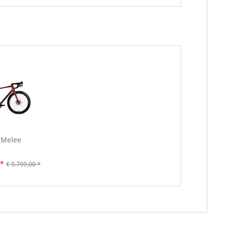
 Melee
 *
€ 9.799,00 *